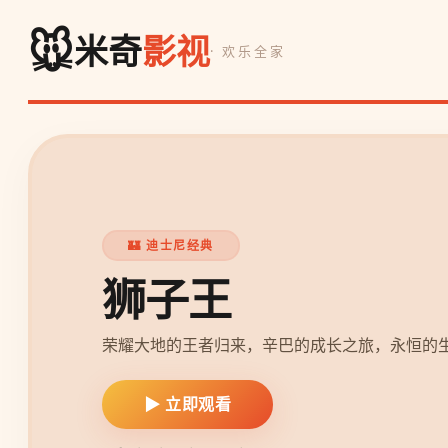
🐭
米奇
影视
· 欢乐全家
❄️ 冰雪奇缘
冰雪奇缘2
艾莎与安娜深入魔法森林，探寻过去
险。
▶ 立即观看