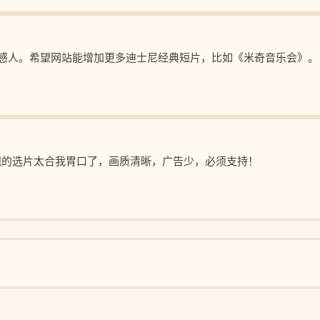
感人。希望网站能增加更多迪士尼经典短片，比如《米奇音乐会》。
视的选片太合我胃口了，画质清晰，广告少，必须支持！