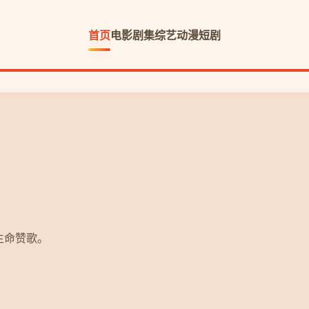
首页
电影
剧集
综艺
动漫
短剧
的秘密，勇气与爱的冒