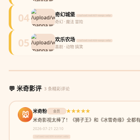
04
奇幻城堡
/upload/vod/027-manga.webp
奇幻 · 魔法 冒险
05
欢乐农场
/upload/vod/028-manga.webp
喜剧 · 动物 搞笑
💬 米奇影评
· 3 条精彩评论
米奇粉
★★★★★
会员
🐭
米奇影视太棒了！《狮子王》和《冰雪奇缘》全都
2026-07-21 22:10
/upload/vod/029-avatar.webp