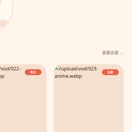
查看全部 →
奇幻
治愈