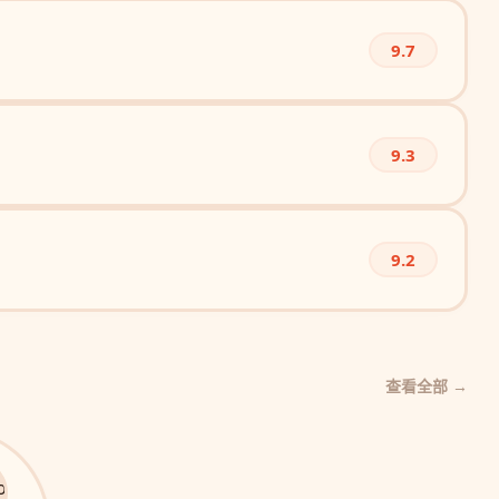
9.7
9.3
9.2
查看全部 →