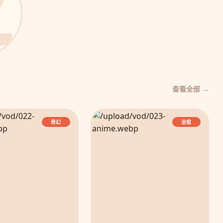
查看全部 →
奇幻
治愈