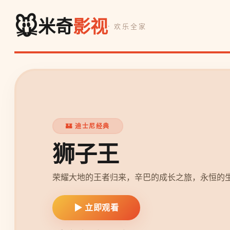
🐭
米奇
影视
· 欢乐全家
❄️ 冰雪奇缘
冰雪奇缘2
艾莎与安娜深入魔法森林，探
险。
▶ 立即观看