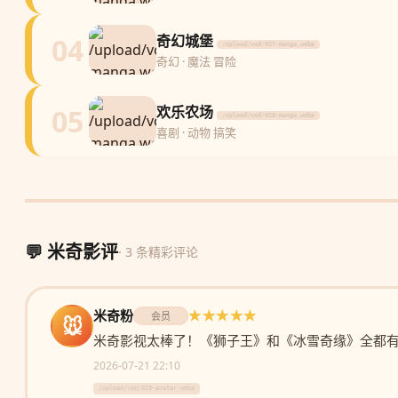
04
奇幻城堡
/upload/vod/027-manga.webp
奇幻 · 魔法 冒险
05
欢乐农场
/upload/vod/028-manga.webp
喜剧 · 动物 搞笑
💬 米奇影评
· 3 条精彩评论
米奇粉
★★★★★
会员
🐭
米奇影视太棒了！《狮子王》和《冰雪奇缘》全都
2026-07-21 22:10
/upload/vod/029-avatar.webp