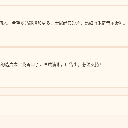
感人。希望网站能增加更多迪士尼经典短片，比如《米奇音乐会》。
视的选片太合我胃口了，画质清晰，广告少，必须支持！