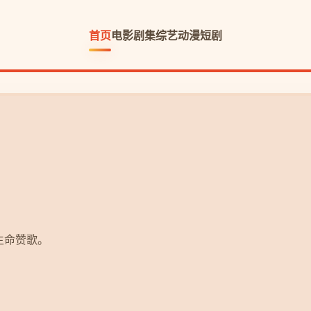
首页
电影
剧集
综艺
动漫
短剧
寻过去的秘密，勇气与爱的冒