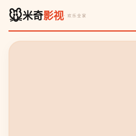
🐭
米奇
影视
· 欢乐全家
❄️ 冰雪奇缘
冰雪奇缘2
艾莎与安娜深入魔法森林，探寻过去的秘密，勇
险。
▶ 立即观看