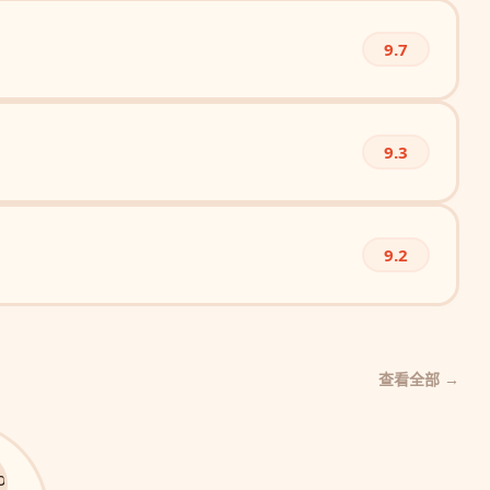
9.7
9.3
9.2
查看全部 →